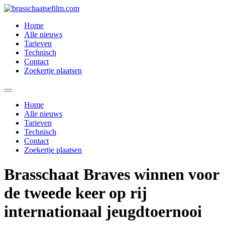
Spring
naar
Home
de
Alle nieuws
inhoud
Tarieven
Technisch
Contact
Zoekertje plaatsen
Home
Alle nieuws
Tarieven
Technisch
Contact
Zoekertje plaatsen
Brasschaat Braves winnen voor
de tweede keer op rij
internationaal jeugdtoernooi