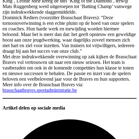
King’, Leonie Meir kreeg de titel ‘King of the Diamond’, terwijl
Mats Ruggenberg werd uitgeroepen tot ‘Batting Champ’ vanwege
zijn indrukwekkende slaggemiddelde.
Dominick Rediers (voorzitter Brasschaat Braves): “Deze
tornooioverwinning is een echte pluim op de hoed van onze spelers
en coaches. Hun harde werk en toewijding worden hiermee
beloond. Maar het is meer dan dat: het geeft opnieuw een geweldige
boost aan onze jeugdwerking, waar dagelijks zoveel mensen zich
met hart en ziel voor inzetten. Van trainers tot vrijwilligers, iedereen
draagt bij aan het succes van onze club.”
Met deze indrukwekkende overwinning op zak kijken de Brasschaat
Braves vol vertrouwen uit naar een nieuw seizoen. Het team is
vastberaden om ook in de komende competities hun klasse te tonen
en nieuwe successen te behalen. De passie en inzet van de spelers
beloven een veelbelovend jaar voor de Braves en hun supporters.
Meer info over de Brasschaat Braves via:
brasschaatbraves.sportadministratie.be
Artikel delen op sociale media