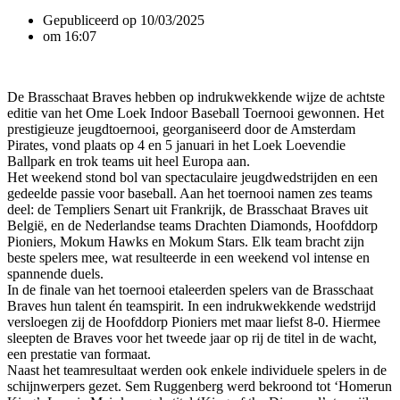
Gepubliceerd op
10/03/2025
om
16:07
De Brasschaat Braves hebben op indrukwekkende wijze de achtste
editie van het Ome Loek Indoor Baseball Toernooi gewonnen. Het
prestigieuze jeugdtoernooi, georganiseerd door de Amsterdam
Pirates, vond plaats op 4 en 5 januari in het Loek Loevendie
Ballpark en trok teams uit heel Europa aan.
Het weekend stond bol van spectaculaire jeugdwedstrijden en een
gedeelde passie voor baseball. Aan het toernooi namen zes teams
deel: de Templiers Senart uit Frankrijk, de Brasschaat Braves uit
België, en de Nederlandse teams Drachten Diamonds, Hoofddorp
Pioniers, Mokum Hawks en Mokum Stars. Elk team bracht zijn
beste spelers mee, wat resulteerde in een weekend vol intense en
spannende duels.
In de finale van het toernooi etaleerden spelers van de Brasschaat
Braves hun talent én teamspirit. In een indrukwekkende wedstrijd
versloegen zij de Hoofddorp Pioniers met maar liefst 8-0. Hiermee
sleepten de Braves voor het tweede jaar op rij de titel in de wacht,
een prestatie van formaat.
Naast het teamresultaat werden ook enkele individuele spelers in de
schijnwerpers gezet. Sem Ruggenberg werd bekroond tot ‘Homerun