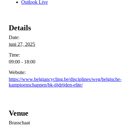
Outlook Live
Details
Date:
juni 27, 2025
Time:
09:00 - 18:00
Website:
https://www.belgiancycling.be/disciplines/weg/belgische-
kampioenschappen/bk-tijdrijden-elite/
Venue
Brasschaat