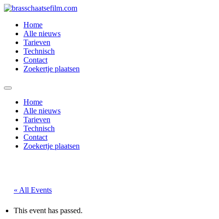
Spring
naar
Home
de
Alle nieuws
inhoud
Tarieven
Technisch
Contact
Zoekertje plaatsen
Home
Alle nieuws
Tarieven
Technisch
Contact
Zoekertje plaatsen
« All Events
This event has passed.