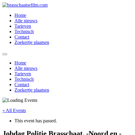
Spring
naar
Home
de
Alle nieuws
inhoud
Tarieven
Technisch
Contact
Zoekertje plaatsen
Home
Alle nieuws
Tarieven
Technisch
Contact
Zoekertje plaatsen
« All Events
This event has passed.
Jobdag Politie Brasschaat, -Noord en -