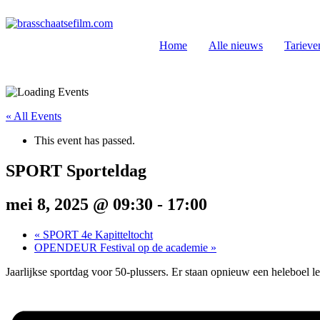
Spring
naar
de
Home
Alle nieuws
Tarieve
inhoud
« All Events
This event has passed.
SPORT Sporteldag
mei 8, 2025 @ 09:30
-
17:00
«
SPORT 4e Kapitteltocht
OPENDEUR Festival op de academie
»
Jaarlijkse sportdag voor 50-plussers. Er staan opnieuw een heleboel 