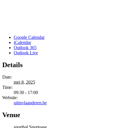
Google Calendar
iCalendar
Outlook 365
Outlook Live
Details
Date:
mei 8, 2025
Time:
09:30 - 17:00
Website:
uitinvlaanderen.be
Venue
sporthal Sportoase