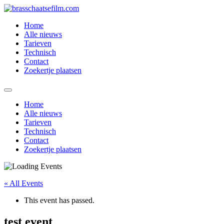
Spring
naar
Home
de
Alle nieuws
inhoud
Tarieven
Technisch
Contact
Zoekertje plaatsen
Home
Alle nieuws
Tarieven
Technisch
Contact
Zoekertje plaatsen
« All Events
This event has passed.
test event