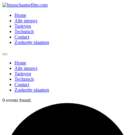
Spring
naar
Home
de
Alle nieuws
inhoud
Tarieven
Technisch
Contact
Zoekertje plaatsen
Home
Alle nieuws
Tarieven
Technisch
Contact
Zoekertje plaatsen
0 events found.