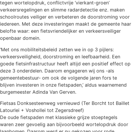
tegen wortelopdruk, conflictvrije ‘vierkant-groen’
verkeersregelingen en slimme radardetectie enz. maken
schoolroutes veiliger en verbeteren de doorstroming voor
iedereen. Met deze investeringen maakt de gemeente haar
belofte waar: een fietsvriendelijker en verkeersveiliger
openbaar domein.
‘Met ons mobiliteitsbeleid zetten we in op 3 pijlers:
verkeersveiligheid, doorstroming en leefbaarheid. Een
goede fietsinfrastructuur heeft altijd een positief effect op
deze 3 onderdelen. Daarom engageren wij ons -als
gemeentebestuur- om ook de volgende jaren fors te
blijven investeren in onze fietspaden,’ aldus waarnemend
burgemeester Adinda Van Gerven.
Fietsas Donksesteenweg vernieuwd (Ter Borcht tot Baillet
Latourlei + Voshollei tot Zegersdreef)
De oude fietspaden met klassieke grijze stoeptegels
waren zeer gevoelig aan bijvoorbeeld wortelopdruk door
laanbomen. Daarom werd er nu gekozen voor rode