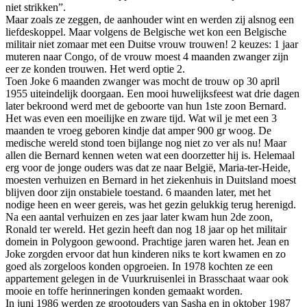
niet strikken”.
Maar zoals ze zeggen, de aanhouder wint en werden zij alsnog een
liefdeskoppel. Maar volgens de Belgische wet kon een Belgische
militair niet zomaar met een Duitse vrouw trouwen! 2 keuzes: 1 jaar
muteren naar Congo, of de vrouw moest 4 maanden zwanger zijn
eer ze konden trouwen. Het werd optie 2.
Toen Joke 6 maanden zwanger was mocht de trouw op 30 april
1955 uiteindelijk doorgaan. Een mooi huwelijksfeest wat drie dagen
later bekroond werd met de geboorte van hun 1ste zoon Bernard.
Het was even een moeilijke en zware tijd. Wat wil je met een 3
maanden te vroeg geboren kindje dat amper 900 gr woog. De
medische wereld stond toen bijlange nog niet zo ver als nu! Maar
allen die Bernard kennen weten wat een doorzetter hij is. Helemaal
erg voor de jonge ouders was dat ze naar België, Maria-ter-Heide,
moesten verhuizen en Bernard in het ziekenhuis in Duitsland moest
blijven door zijn onstabiele toestand. 6 maanden later, met het
nodige heen en weer gereis, was het gezin gelukkig terug herenigd.
Na een aantal verhuizen en zes jaar later kwam hun 2de zoon,
Ronald ter wereld. Het gezin heeft dan nog 18 jaar op het militair
domein in Polygoon gewoond. Prachtige jaren waren het. Jean en
Joke zorgden ervoor dat hun kinderen niks te kort kwamen en zo
goed als zorgeloos konden opgroeien. In 1978 kochten ze een
appartement gelegen in de Vuurkruisenlei in Brasschaat waar ook
mooie en toffe herinneringen konden gemaakt worden.
In juni 1986 werden ze grootouders van Sasha en in oktober 1987