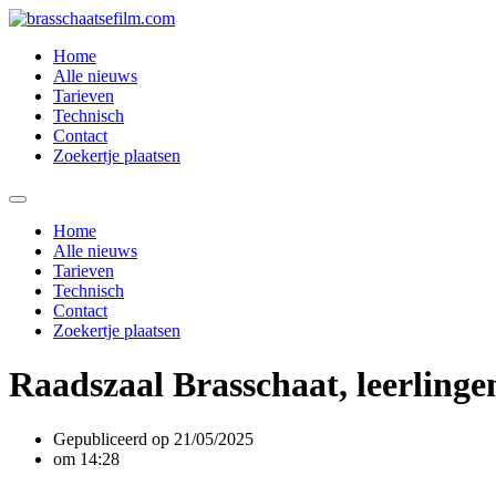
Spring
naar
Home
de
Alle nieuws
inhoud
Tarieven
Technisch
Contact
Zoekertje plaatsen
Home
Alle nieuws
Tarieven
Technisch
Contact
Zoekertje plaatsen
Raadszaal Brasschaat, leerlinge
Gepubliceerd op
21/05/2025
om
14:28