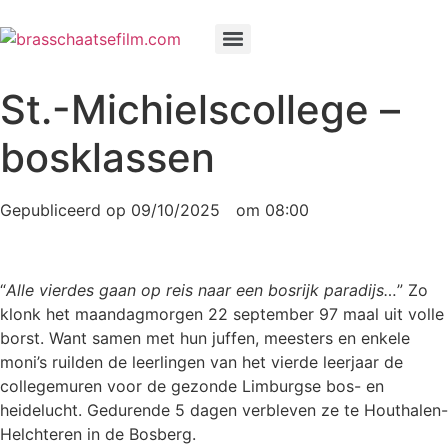
Spring
naar
de
inhoud
St.-Michielscollege –
bosklassen
Gepubliceerd op
09/10/2025
om
08:00
“
Alle vierdes gaan op reis naar een bosrijk paradijs…
” Zo
klonk het maandagmorgen 22 september 97 maal uit volle
borst. Want samen met hun juffen, meesters en enkele
moni’s ruilden de leerlingen van het vierde leerjaar de
collegemuren voor de gezonde Limburgse bos- en
heidelucht. Gedurende 5 dagen verbleven ze te Houthalen-
Helchteren in de Bosberg.