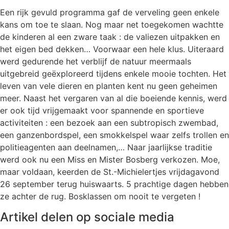
Een rijk gevuld programma gaf de verveling geen enkele
kans om toe te slaan. Nog maar net toegekomen wachtte
de kinderen al een zware taak : de valiezen uitpakken en
het eigen bed dekken… Voorwaar een hele klus. Uiteraard
werd gedurende het verblijf de natuur meermaals
uitgebreid geëxploreerd tijdens enkele mooie tochten. Het
leven van vele dieren en planten kent nu geen geheimen
meer. Naast het vergaren van al die boeiende kennis, werd
er ook tijd vrijgemaakt voor spannende en sportieve
activiteiten : een bezoek aan een subtropisch zwembad,
een ganzenbordspel, een smokkelspel waar zelfs trollen en
politieagenten aan deelnamen,… Naar jaarlijkse traditie
werd ook nu een Miss en Mister Bosberg verkozen. Moe,
maar voldaan, keerden de St.-Michielertjes vrijdagavond
26 september terug huiswaarts. 5 prachtige dagen hebben
ze achter de rug. Bosklassen om nooit te vergeten !
Artikel delen op sociale media