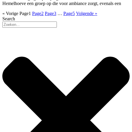
Hemelhoeve een groep op die voor ambiance zorgt, evenals een
« Vorige
Page
1
Page
2
Page
3
…
Page
5
Volgende »
Search