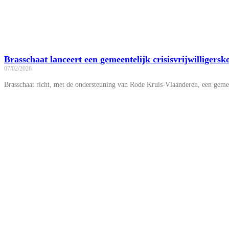
Brasschaat lanceert een gemeentelijk crisisvrijwilligersk
07/02/2026
Brasschaat richt, met de ondersteuning van Rode Kruis-Vlaanderen, een gemeent