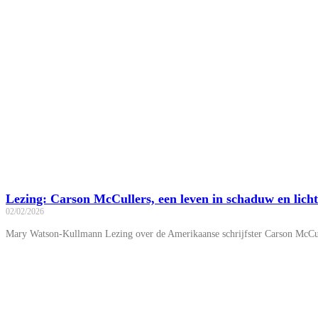
Lezing: Carson McCullers, een leven in schaduw en licht
02/02/2026
Mary Watson-Kullmann Lezing over de Amerikaanse schrijfster Carson McCuller