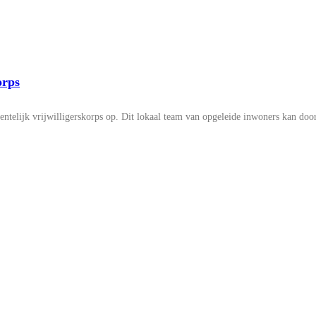
orps
elijk vrijwilligerskorps op. Dit lokaal team van opgeleide inwoners kan door he