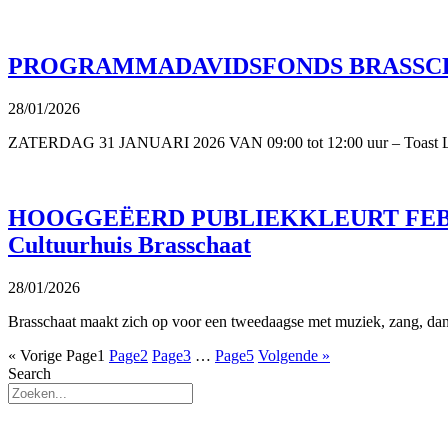
PROGRAMMADAVIDSFONDS BRASSC
28/01/2026
ZATERDAG 31 JANUARI 2026 VAN 09:00 tot 12:00 uur – Toast Literair:
HOOGGEËERD PUBLIEKKLEURT FEBRUARI 
Cultuurhuis Brasschaat
28/01/2026
Brasschaat maakt zich op voor een tweedaagse met muziek, zang, dan
« Vorige
Page
1
Page
2
Page
3
…
Page
5
Volgende »
Search