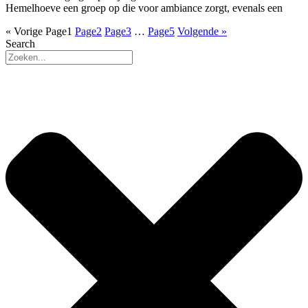
Hemelhoeve een groep op die voor ambiance zorgt, evenals een
« Vorige
Page
1
Page
2
Page
3
…
Page
5
Volgende »
Search