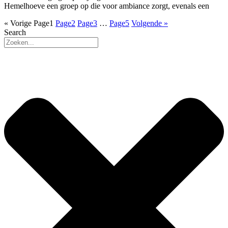
Hemelhoeve een groep op die voor ambiance zorgt, evenals een
« Vorige
Page
1
Page
2
Page
3
…
Page
5
Volgende »
Search