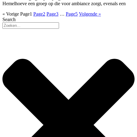
Hemelhoeve een groep op die voor ambiance zorgt, evenals een
« Vorige
Page
1
Page
2
Page
3
…
Page
5
Volgende »
Search