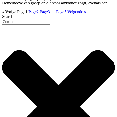
Hemelhoeve een groep op die voor ambiance zorgt, evenals een
« Vorige
Page
1
Page
2
Page
3
…
Page
5
Volgende »
Search