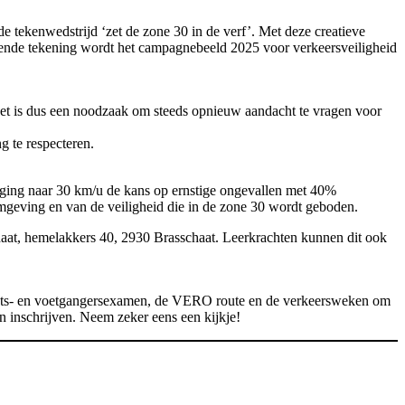
, de tekenwedstrijd ‘zet de zone 30 in de verf’. Met deze creatieve
nende tekening wordt het campagnebeeld 2025 voor verkeersveiligheid
 Het is dus een noodzaak om steeds opnieuw aandacht te vragen voor
g te respecteren.
aging naar 30 km/u de kans op ernstige ongevallen met 40%
mgeving en van de veiligheid die in de zone 30 wordt geboden.
haat, hemelakkers 40, 2930 Brasschaat. Leerkrachten kunnen dit ook
et fiets- en voetgangersexamen, de VERO route en de verkeersweken om
 inschrijven. Neem zeker eens een kijkje!