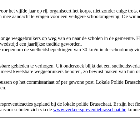
oor het vijfde jaar op rij, organiseert het korps, niet zonder enige trots
n om mee aandacht te vragen voor een veiligere schoolomgeving. De win
lle jonge weggebruikers op weg van en naar de scholen in de gemeente.
edstrijd een jaarlijkse traditie geworden.
 te roepen om de snelheidsbeperkingen van 30 km/u in de schoolomgevin
bare gebieden te verhogen. Uit onderzoek blijkt dat een snelheidsverl
 de meest kwetsbare weggebruikers behoren, zo bewust maken van hun o
ussen op het commissariaat of per gewone post. Lokale Politie Brassc
en.
erspreventieacties gepland bij de lokale politie Brasschaat. Er zijn h
arvoor scholen zich via de
www.verkeerspreventiebrasschaat.be
kunnen