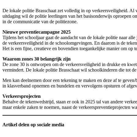
De lokale politie Brasschaat zet volledig in op verkeersveiligheid. Al v
uitdaging wil de politie leerlingen van het basisonderwijs oproepe
in de communicatie van de politiezone.
Nieuwe preventiecampagne 2025
Tijdens het schooljaar gaat de aandacht van de lokale politie naar a
de verkeersveiligheid in de schoolomgevingen. En daarom is de tekenw
Het is een fijne, creatieve en bovendien toegankelijke manier om op
Waarom zones 30 belangrijk zijn
De zone 30 is ontworpen om de verkeersveiligheid in drukke en kwets
vermindert. De lokale politie Brasschaat wil schoolkinderen die tot
Men kan deelnemen door een tekening te maken en deze af te geven/b
in klasverband opnemen en bundelen en vervolgens opsturen of afgev
Verkeersprojecten
Behalve de tekenwedstrijd, staan er ook in 2025 tal van andere verke
maar enkele zaken te noemen, naast de verkeerspreventieprojecten wa
Artikel delen op sociale media