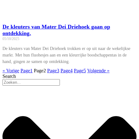
De kleuters van Mater Dei Driehoek gaan op
ontdekking.
05/10/2025
De kleuters van Mater Dei Driehoek trokken er op uit naar de wekelijkse
markt. Met hun fluohesjes aan en een kleurrijke boodschappentas in de
hand, gingen ze samen op ontdekking.
« Vorige
Page
1
Page
2
Page
3
Page
4
Page
5
Volgende »
Search