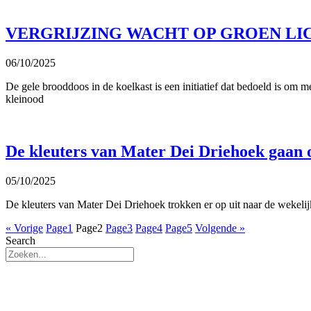
VERGRIJZING WACHT OP GROEN L
06/10/2025
De gele brooddoos in de koelkast is een initiatief dat bedoeld is om 
kleinood
De kleuters van Mater Dei Driehoek gaan 
05/10/2025
De kleuters van Mater Dei Driehoek trokken er op uit naar de wekeli
« Vorige
Page
1
Page
2
Page
3
Page
4
Page
5
Volgende »
Search