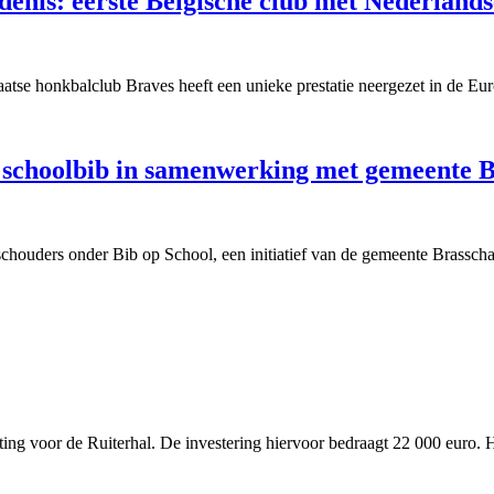
enis: eerste Belgische club met Nederlandse
se honkbalclub Braves heeft een unieke prestatie neergezet in de Eur
 schoolbib in samenwerking met gemeente 
schouders onder Bib op School, een initiatief van de gemeente Brassch
ting voor de Ruiterhal. De investering hiervoor bedraagt 22 000 euro