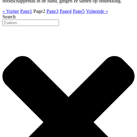
boodschappentas in de hand, gingen ze samen op ontdekking.
« Vorige
Page
1
Page
2
Page
3
Page
4
Page
5
Volgende »
Search