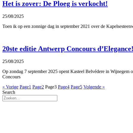
Het is zover: De Ploeg is verkocht!
25/08/2025
Toen ik op een zonnige dag in september 2021 over de Kapelsesteenwe
20ste editie Antwerp Concours d’Elegance
25/08/2025
Op zondag 7 september 2025 opent Kasteel Belvédere in Wijnegem op
Concours
« Vorige
Page
1
Page
2
Page
3
Page
4
Page
5
Volgende »
Search