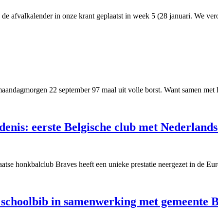
an de afvalkalender in onze krant geplaatst in week 5 (28 januari. We ve
 maandagmorgen 22 september 97 maal uit volle borst. Want samen met h
enis: eerste Belgische club met Nederlandse
se honkbalclub Braves heeft een unieke prestatie neergezet in de Eur
 schoolbib in samenwerking met gemeente 