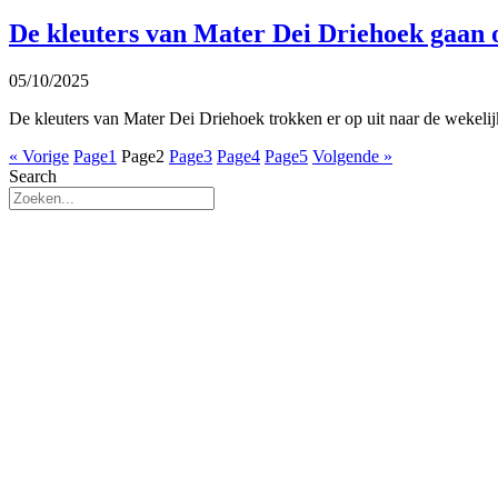
De kleuters van Mater Dei Driehoek gaan 
05/10/2025
De kleuters van Mater Dei Driehoek trokken er op uit naar de wekeli
« Vorige
Page
1
Page
2
Page
3
Page
4
Page
5
Volgende »
Search