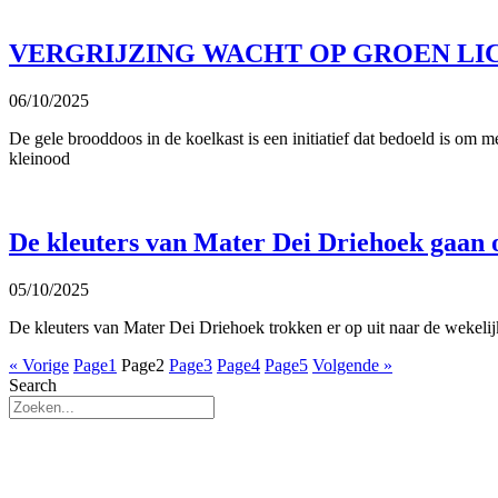
VERGRIJZING WACHT OP GROEN L
06/10/2025
De gele brooddoos in de koelkast is een initiatief dat bedoeld is om 
kleinood
De kleuters van Mater Dei Driehoek gaan 
05/10/2025
De kleuters van Mater Dei Driehoek trokken er op uit naar de wekeli
« Vorige
Page
1
Page
2
Page
3
Page
4
Page
5
Volgende »
Search