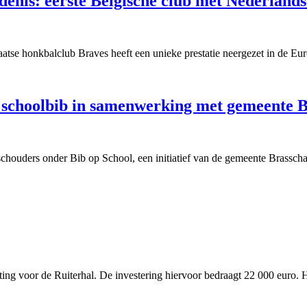
enis: eerste Belgische club met Nederlandse
se honkbalclub Braves heeft een unieke prestatie neergezet in de Eur
 schoolbib in samenwerking met gemeente 
schouders onder Bib op School, een initiatief van de gemeente Brassch
ting voor de Ruiterhal. De investering hiervoor bedraagt 22 000 euro