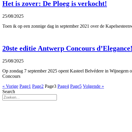
Het is zover: De Ploeg is verkocht!
25/08/2025
Toen ik op een zonnige dag in september 2021 over de Kapelsesteenwe
20ste editie Antwerp Concours d’Elegance
25/08/2025
Op zondag 7 september 2025 opent Kasteel Belvédere in Wijnegem op
Concours
« Vorige
Page
1
Page
2
Page
3
Page
4
Page
5
Volgende »
Search