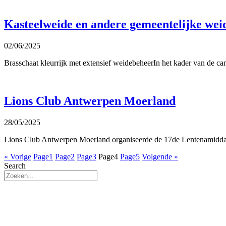
Kasteelweide en andere gemeentelijke wei
02/06/2025
Brasschaat kleurrijk met extensief weidebeheerIn het kader van de ca
Lions Club Antwerpen Moerland
28/05/2025
Lions Club Antwerpen Moerland organiseerde de 17de Lentenamiddag
« Vorige
Page
1
Page
2
Page
3
Page
4
Page
5
Volgende »
Search