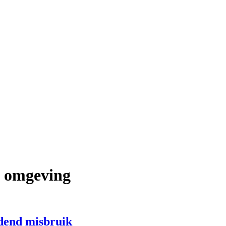
n omgeving
udend misbruik