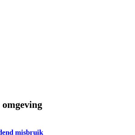
n omgeving
udend misbruik