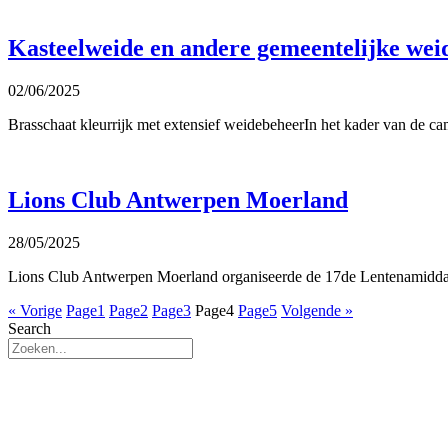
Kasteelweide en andere gemeentelijke wei
02/06/2025
Brasschaat kleurrijk met extensief weidebeheerIn het kader van de ca
Lions Club Antwerpen Moerland
28/05/2025
Lions Club Antwerpen Moerland organiseerde de 17de Lentenamiddag
« Vorige
Page
1
Page
2
Page
3
Page
4
Page
5
Volgende »
Search